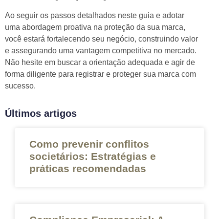
Ao seguir os passos detalhados neste guia e adotar
uma abordagem proativa na proteção da sua marca,
você estará fortalecendo seu negócio, construindo valor
tın al
e assegurando uma vantagem competitiva no mercado.
anel
Não hesite em buscar a orientação adequada e agir de
forma diligente para registrar e proteger sua marca com
anel
sucesso.
anel
Últimos artigos
anel
anel
Como prevenir conflitos
societários: Estratégias e
anel
práticas recomendadas
anel
anel
anel