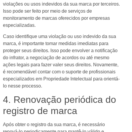
violações ou usos indevidos da sua marca por terceiros.
Isso pode ser feito por meio de serviços de
anel
monitoramento de marcas oferecidos por empresas
especializadas.
Caso identifique uma violação ou uso indevido da sua
anel
marca, é importante tomar medidas imediatas para
proteger seus direitos. Isso pode envolver a notificação
do infrator, a negociação de acordos ou até mesmo
ações legais para fazer valer seus direitos. Novamente,
é recomendável contar com o suporte de profissionais
anel
especializados em Propriedade Intelectual para orientá-
anel
lo nesse processo.
4. Renovação periódica do
anel
registro de marca
Após obter o registro da sua marca, é necessário
anel
renová-lo periodicamente para mantê-lo válido e