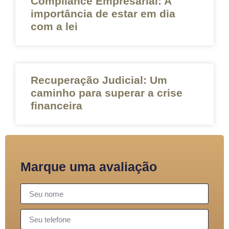
Compliance Empresarial: A
anel
importância de estar em dia
com a lei
anel
anel
Recuperação Judicial: Um
anel
caminho para superar a crise
financeira
anel
anel
anel
Marque uma avaliação
anel
anel
anel
anel