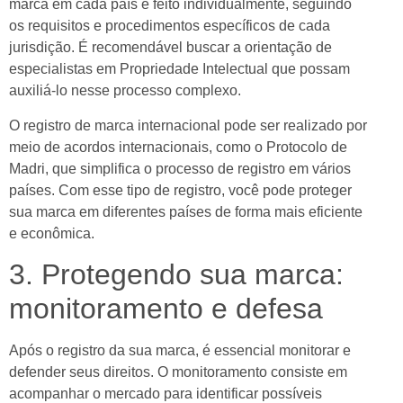
marca em cada país é feito individualmente, seguindo
anel
os requisitos e procedimentos específicos de cada
anel
jurisdição. É recomendável buscar a orientação de
especialistas em Propriedade Intelectual que possam
anel
auxiliá-lo nesse processo complexo.
anel
O registro de marca internacional pode ser realizado por
meio de acordos internacionais, como o Protocolo de
anel
Madri, que simplifica o processo de registro em vários
anel
países. Com esse tipo de registro, você pode proteger
sua marca em diferentes países de forma mais eficiente
anel
e econômica.
anel
3. Protegendo sua marca:
anel
monitoramento e defesa
anel
Após o registro da sua marca, é essencial monitorar e
anel
defender seus direitos. O monitoramento consiste em
acompanhar o mercado para identificar possíveis