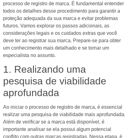
processo de registro de marca. É fundamental entender
anel
todos os detalhes desse procedimento para garantir a
proteção adequada da sua marca e evitar problemas
anel
futuros. Vamos explorar os passos adicionais, as
anel
considerações legais e os cuidados extras que você
deve ter ao registrar sua marca. Prepare-se para obter
anel
um conhecimento mais detalhado e se tornar um
anel
especialista no assunto.
anel
1. Realizando uma
anel
pesquisa de viabilidade
aprofundada
anel
anel
Ao iniciar o processo de registro de marca, é essencial
anel
realizar uma pesquisa de viabilidade mais aprofundada.
Além de verificar se a marca está disponível, é
anel
importante analisar se ela possui algum potencial
conflito com outras marcas registradas. Nessa etapa, é
anel