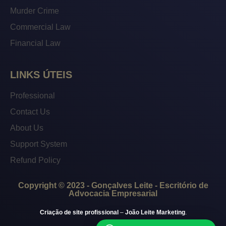
Murder Crime
Commercial Law
Financial Law
LINKS ÚTEIS
Professional
Contact Us
About Us
Support System
Refund Policy
Copyright © 2023 - Gonçalves Leite - Escritório de
Advocacia Empresarial
Criação de site profissional
–
João Leite Marketing
.