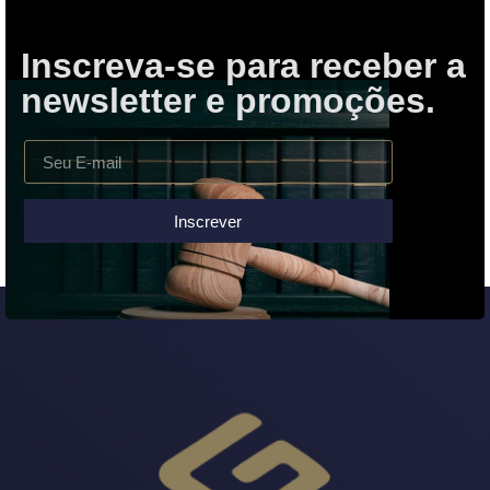
anel
anel
Inscreva-se para receber a
newsletter e promoções.
anel
anel
anel
riş
Inscrever
 upload
iş
cort