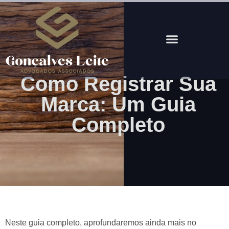
anel
anel
ketleri
Como Registrar Sua
Marca: Um Guia
Completo
anel
anel
anel
anel
Neste guia completo, aprofundaremos ainda mais no