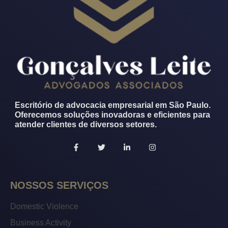
Escritório de advocacia empresarial em São Paulo.
Oferecemos soluções inovadoras e eficientes para
atender clientes de diversos setores.
ş
güncel giriş
NOSSOS SERVIÇOS
abet
Domestic Violence
nt
Business Activity