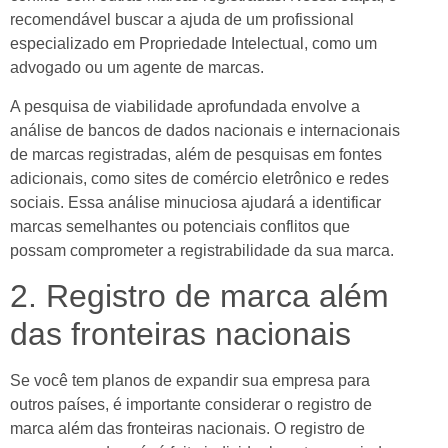
recomendável buscar a ajuda de um profissional
tın al
especializado em Propriedade Intelectual, como um
advogado ou um agente de marcas.
tın al
A pesquisa de viabilidade aprofundada envolve a
anel
análise de bancos de dados nacionais e internacionais
anel
de marcas registradas, além de pesquisas em fontes
adicionais, como sites de comércio eletrônico e redes
anel
sociais. Essa análise minuciosa ajudará a identificar
marcas semelhantes ou potenciais conflitos que
anel
possam comprometer a registrabilidade da sua marca.
anel
2. Registro de marca além
anel
das fronteiras nacionais
anel
Se você tem planos de expandir sua empresa para
anel
outros países, é importante considerar o registro de
anel
marca além das fronteiras nacionais. O registro de